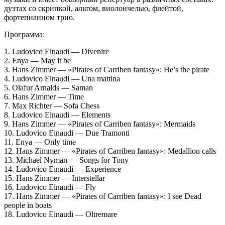
дуэтах со скрипкой, альтом, виолончелью, флейтой,
фортепианном трио.
Программа:
1. Ludovico Einaudi — Divenire
2. Enya — May it be
3. Hans Zimmer — «Pirates of Carriben fantasy»: He’s the pirate
4. Ludovico Einaudi — Una mattina
5. Olafur Arnalds — Saman
6. Hans Zimmer — Time
7. Max Richter — Sofa Chess
8. Ludovico Einaudi — Elements
9. Hans Zimmer — «Pirates of Carriben fantasy»: Mermaids
10. Ludovico Einaudi — Due Tramonti
11. Enya — Only time
12. Hans Zimmer — «Pirates of Carriben fantasy»: Medallion calls
13. Michael Nyman — Songs for Tony
14. Ludovico Einaudi — Experience
15. Hans Zimmer — Interstellar
16. Ludovico Einaudi — Fly
17. Hans Zimmer — «Pirates of Carriben fantasy»: I see Dead
people in boats
18. Ludovico Einaudi — Oltremare