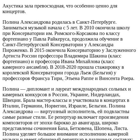
Акустика зала превосходная, что особенно ценно для
концертов.
Полина Александрова родилась в Санкт-Петербурге.
Заниматься музыкой начала с 5 лет. В 2010 окончила школу
при Консерватории им. Римского-Корсакова по классу
фортепиано у Павла Райкеруса, продолжила обучение в
Санкт-Петербургской Консерватории у Александра
Пироженко. В 2015 окончила Консерваторию у Заслуженного
Артиста России профессора Владимира Шакина (класс
фортепиано) и профессора Ивана Михайлова (класс
камерного ансамбля). В 2018-2020 прошла стажировку в
королевской Консерватории города Льеж (Бельгия) у
профессоров Франсуа Тири, Этьена Раппе и Винсента Роера.
Полина — дипломант и лауреат международных сольных и
камерных конкурсов в России, Украине, Нидерландах,
Швеции. Брала мастер-классы и участвовала в концертах в
Италии, Германии, Норвегии, Израиле, Бельгии. Полина
Александрова — виртуозный исполнитель, ей подвластны
самые разные стили. Ее репертуар включает произведения
композиторов от эпохи барокко до авангарда, широко
представлены сочинения Баха, Бетховена, Шопена, Листа.
Полина уделяет большое внимание исполнению камерной
музыки и имеет обширный репертуар в различных составах: