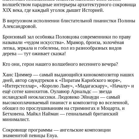
волшебством парадные интерьеры архитектурного сокровища
XIX века, где каждый уголок дышит Историей.
В виртуозном исполнении блистательной пианистки Полины
Александровой.
Бронзовый зал особняка Половцова современники по праву
называли «чудом искусства». Мрамор, бронза, золочёная
лепка, зеркала и гобелены, пол из разнообразных видов
дерева — тут оживает сказка!
Кто они, герои нашего волшебного весеннего вечера?
Ханс Циммер — самый выдающийся кинокомпозитор наших
дней, автор саундтреков к «Пиратам Карибского моря»,
«Интерстеллар», «Королю Льву», «Мадагаскару», «Началу» и
ещё сотне кинохитов. Оулавюр Арнальдс — звезда
исландской неоклассики. Людовико Эйнауди — самый
высокооплачиваемый пианист и композитор во вселенной,
обошел по прослушиваниям на стримингах и Моцарта, и
Бетховена. Майкл Найман — гениальный британский
минималист.
Сокровище программы — ангельские композиции
знаменитой певицы Enya.