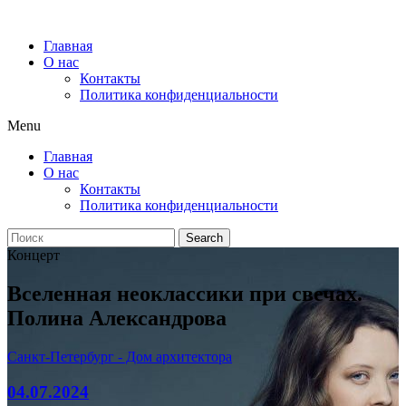
Главная
О нас
Контакты
Политика конфиденциальности
Menu
Главная
О нас
Контакты
Политика конфиденциальности
Search
Концерт
Вселенная неоклассики при свечах.
Полина Александрова
Санкт-Петербург - Дом архитектора
04.07.2024