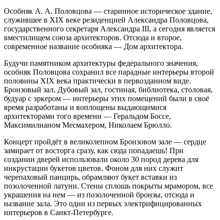
Особняк А. А. Половцова — старинное историческое здание,
служившее в XIX веке резиденцией Александра Половцова,
государственного секретаря Александра III, а сегодня является
вместилищем союза архитекторов. Отсюда и второе,
современное название особняка — Дом архитектора.
Будучи памятником архитектуры федерального значения,
особняк Половцова сохранил все парадные интерьеры второй
половины XIX века практически в первозданном виде.
Бронзовый зал, Дубовый зал, гостиная, библиотека, столовая,
будуар с эркером — интерьеры этих помещений были в своё
время разработаны и воплощены выдающимися
архитекторами того времени — Геральдом Боссе,
Максимилианом Месмахером, Николаем Брюлло.
Концерт пройдёт в великолепном Бронзовом зале — сердце
замирает от восторга сразу, как сюда попадаешь! При
создании дверей использовали около 30 пород дерева для
инкрустации букетов цветов. Фоном для них служит
черепаховый панцирь, обрамляют букет вставки из
позолоченной латуни. Стены сплошь покрыты мрамором, все
украшения на нем — из позолоченной бронзы, отсюда и
название зала. Это один из первых электрифицированных
интерьеров в Санкт-Петербурге.